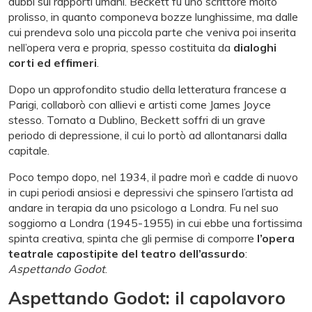
dubbi sui rapporti umani. Beckett fu uno scrittore molto
prolisso, in quanto componeva bozze lunghissime, ma dalle
cui prendeva solo una piccola parte che veniva poi inserita
nell’opera vera e propria, spesso costituita da
dialoghi
corti ed effimeri
.
Dopo un approfondito studio della letteratura francese a
Parigi, collaborò con allievi e artisti come James Joyce
stesso. Tornato a Dublino, Beckett soffri di un grave
periodo di depressione, il cui lo portò ad allontanarsi dalla
capitale.
Poco tempo dopo, nel 1934, il padre morì e cadde di nuovo
in cupi periodi ansiosi e depressivi che spinsero l’artista ad
andare in terapia da uno psicologo a Londra. Fu nel suo
soggiorno a Londra (1945-1955) in cui ebbe una fortissima
spinta creativa, spinta che gli permise di comporre
l’opera
teatrale capostipite del teatro dell’assurdo
:
Aspettando Godot
.
Aspettando Godot: il capolavoro