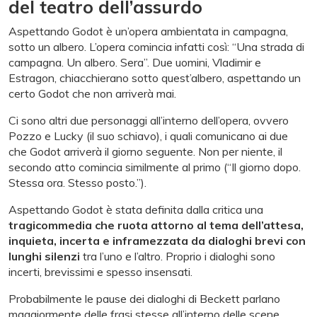
del teatro dell’assurdo
Aspettando Godot è un’opera ambientata in campagna,
sotto un albero. L’opera comincia infatti così: “Una strada di
campagna. Un albero. Sera”. Due uomini, Vladimir e
Estragon, chiacchierano sotto quest’albero, aspettando un
certo Godot che non arriverà mai.
Ci sono altri due personaggi all’interno dell’opera, ovvero
Pozzo e Lucky (il suo schiavo), i quali comunicano ai due
che Godot arriverà il giorno seguente. Non per niente, il
secondo atto comincia similmente al primo (“Il giorno dopo.
Stessa ora. Stesso posto.”).
Aspettando Godot è stata definita dalla critica una
tragicommedia che ruota attorno al tema dell’attesa,
inquieta, incerta
e inframezzata da dialoghi brevi con
lunghi silenzi
tra l’uno e l’altro. Proprio i dialoghi sono
incerti, brevissimi e spesso insensati.
Probabilmente le pause dei dialoghi di Beckett parlano
maggiormente delle frasi stesse all’interno delle scene,