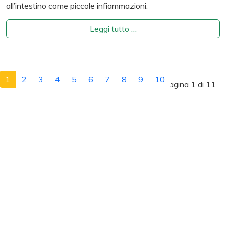
all’intestino come piccole infiammazioni.
Leggi tutto …
1
2
3
4
5
6
7
8
9
10
Pagina 1 di 11