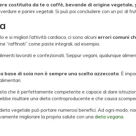
 costituita da te o caffè, bevande di origine vegetale, yo
erdure e panini vegetali. Si può poi concludere con un po’ di fru
na
o e si migliori l’attività cardiaca, ci sono alcuni
errori comuni c
ne “raffinati” come paste integrali, ad esempio.
limenti lavorati e confezionati. Seppur vegani, qualunque alime
vi a base di soia non è sempre una scelta azzeccata
. È imp
alimentari.
lista che è perfettamente competente e capace di dare istruzion
potrebbe risultare una dieta controproducente e che causa scompe
 dieta vegetale può portare numerosi benefici. Ad ogni modo, no
tivamente migliorare la propria salute con una
dieta vegana
.