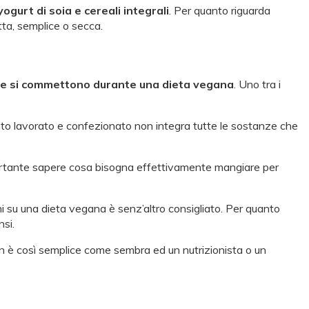
gurt di soia e cereali integrali
. Per quanto riguarda
tta, semplice o secca.
he si commettono durante una dieta vegana
. Uno tra i
nto lavorato e confezionato non integra tutte le sostanze che
ortante sapere cosa bisogna effettivamente mangiare per
i su una dieta vegana è senz’altro consigliato. Per quanto
nsi.
n è così semplice come sembra ed un nutrizionista o un