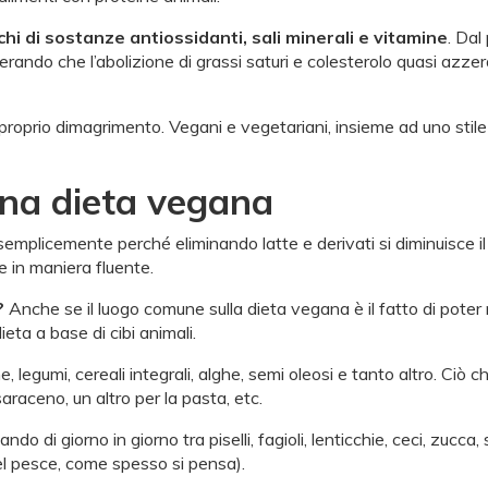
i di sostanze antiossidanti, sali minerali e vitamine
. Dal
derando che l’abolizione di grassi saturi e colesterolo quasi azze
proprio dimagrimento. Vegani e vegetariani, insieme ad uno stile d
una dieta vegana
emplicemente perché eliminando latte e derivati si diminuisce il 
 e in maniera fluente.
?
Anche se il luogo comune sulla dieta vegana è il fatto di poter 
ta a base di cibi animali.
ne, legumi, cereali integrali, alghe, semi oleosi e tanto altro. Ciò
 saraceno, un altro per la pasta, etc.
ndo di giorno in giorno tra piselli, fagioli, lenticchie, ceci, zucc
l pesce, come spesso si pensa).