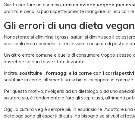
Giusto per fare un esempio,
una colazione vegana può essere
pranzo e cena, si può rispettivamente mangiare un riso con le v
Gli errori di una dieta vega
Nonostante si eliminino i grassi saturi, si diminuisca il colesterol
prinicipali errori commessi è l’eccessivo consumo di pasta e pa
Un altro errore comune è quello di consumare troppo spesso a
dovrebbe se non fosse stato lavorato.
Inoltre,
sostituire i formaggi e la carne con i corrispetti
sostituire la carne, altrimenti si rischia di incappare in carenze 
Per questo motivo, rivolgersi ad un dietologo o ad uno specia
salutare sia, è fondamentale fare gli step giusti, altrimenti 
Oggi la cultura veg è sempre più in espansione. Adottare una
dietologo sono gli esperti di cui si ha bisogno se si vuol effet