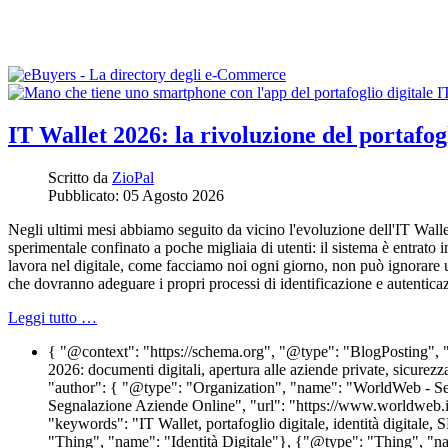
IT Wallet 2026: la rivoluzione del portafogli
Scritto da
ZioPal
Pubblicato: 05 Agosto 2026
Negli ultimi mesi abbiamo seguito da vicino l'evoluzione dell'IT Walle
sperimentale confinato a poche migliaia di utenti: il sistema è entrato 
lavora nel digitale, come facciamo noi ogni giorno, non può ignorare 
che dovranno adeguare i propri processi di identificazione e autentica
Leggi tutto …
{ "@context": "https://schema.org", "@type": "BlogPosting", "hea
2026: documenti digitali, apertura alle aziende private, sicurez
"author": { "@type": "Organization", "name": "WorldWeb - Se
Segnalazione Aziende Online", "url": "https://www.worldweb.i
"keywords": "IT Wallet, portafoglio digitale, identità digital
"Thing", "name": "Identità Digitale"}, {"@type": "Thing", "