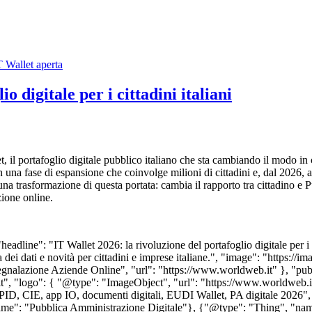
o digitale per i cittadini italiani
t, il portafoglio digitale pubblico italiano che sta cambiando il modo i
in una fase di espansione che coinvolge milioni di cittadini e, dal 2026, 
una trasformazione di questa portata: cambia il rapporto tra cittadino 
zione online.
dline": "IT Wallet 2026: la rivoluzione del portafoglio digitale per i c
za dei dati e novità per cittadini e imprese italiane.", "image": "https
gnalazione Aziende Online", "url": "https://www.worldweb.it" }, "pu
t", "logo": { "@type": "ImageObject", "url": "https://www.worldweb.i
e, SPID, CIE, app IO, documenti digitali, EUDI Wallet, PA digitale 202
name": "Pubblica Amministrazione Digitale"}, {"@type": "Thing", "na