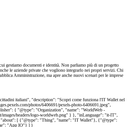
n cui gestiamo documenti e identità. Non parliamo più di un progetto
anche le aziende private che vogliono integrarlo nei propri servizi. Chi
e Pubblica Amministrazione, ma apre anche nuovi scenari per le imprese
ittadini italiani", "description": "Scopri come funziona l'IT Wallet nel
://images.pexels.com/photos/6406691/pexels-photo-6406691.jpeg",
blisher": { "@type": "Organization", "name": "WorldWeb -
t/images/headers/logo-worldweb.png" } }, "inLanguage": "it-IT",
6", "about": [ {"@type": "Thing", "name": "IT Wallet"}, {"@type":
me": "App IO"} ] }