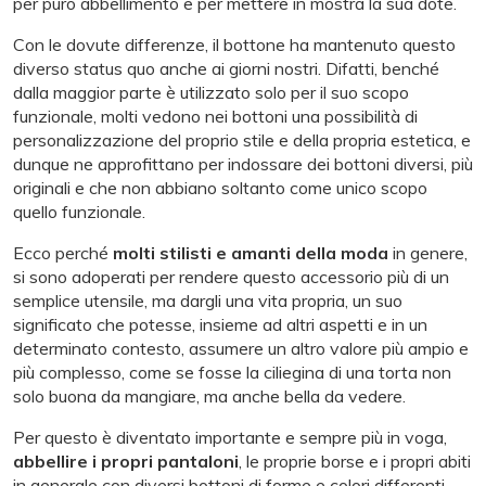
per puro abbellimento e per mettere in mostra la sua dote.
Con le dovute differenze, il bottone ha mantenuto questo
diverso status quo anche ai giorni nostri. Difatti, benché
dalla maggior parte è utilizzato solo per il suo scopo
funzionale, molti vedono nei bottoni una possibilità di
personalizzazione del proprio stile e della propria estetica, e
dunque ne approfittano per indossare dei bottoni diversi, più
originali e che non abbiano soltanto come unico scopo
quello funzionale.
Ecco perché
molti stilisti e amanti della moda
in genere,
si sono adoperati per rendere questo accessorio più di un
semplice utensile, ma dargli una vita propria, un suo
significato che potesse, insieme ad altri aspetti e in un
determinato contesto, assumere un altro valore più ampio e
più complesso, come se fosse la ciliegina di una torta non
solo buona da mangiare, ma anche bella da vedere.
Per questo è diventato importante e sempre più in voga,
abbellire i propri pantaloni
, le proprie borse e i propri abiti
in generale con diversi bottoni di forme e colori differenti