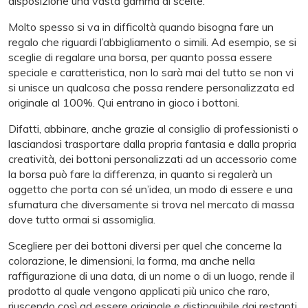
disposizione una vasta gamma di scelte.
Molto spesso si va in difficoltà quando bisogna fare un
regalo che riguardi l’abbigliamento o simili. Ad esempio, se si
sceglie di regalare una borsa, per quanto possa essere
speciale e caratteristica, non lo sarà mai del tutto se non vi
si unisce un qualcosa che possa rendere personalizzata ed
originale al 100%. Qui entrano in gioco i bottoni.
Difatti, abbinare, anche grazie al consiglio di professionisti o
lasciandosi trasportare dalla propria fantasia e dalla propria
creatività, dei bottoni personalizzati ad un accessorio come
la borsa può fare la differenza, in quanto si regalerà un
oggetto che porta con sé un’idea, un modo di essere e una
sfumatura che diversamente si trova nel mercato di massa
dove tutto ormai si assomiglia.
Scegliere per dei bottoni diversi per quel che concerne la
colorazione, le dimensioni, la forma, ma anche nella
raffigurazione di una data, di un nome o di un luogo, rende il
prodotto al quale vengono applicati più unico che raro,
riuscendo così ad essere originale e distinguibile dai restanti