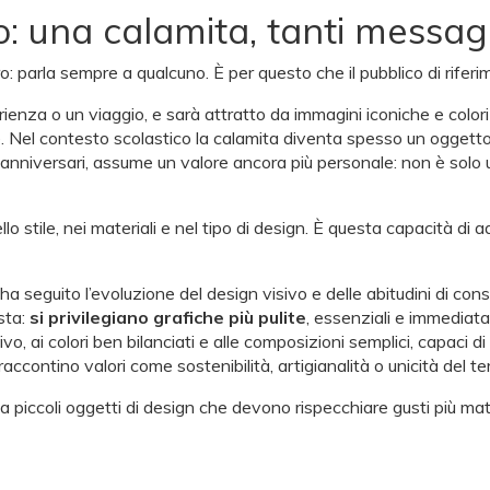
: una calamita, tanti messagg
parla sempre a qualcuno. È per questo che il pubblico di riferi
rienza o un viaggio, e sarà attratto da immagini iconiche e colori 
le. Nel contesto scolastico la calamita diventa spesso un oggett
anniversari, assume un valore ancora più personale: non è solo 
lo stile, nei materiali e nel tipo di design. È questa capacità d
a seguito l’evoluzione del design visivo e delle abitudini di cons
sta:
si privilegiano grafiche più pulite
, essenziali e immediatam
ai colori ben bilanciati e alle composizioni semplici, capaci di f
accontino valori come sostenibilità, artigianalità o unicità del terr
 piccoli oggetti di design che devono rispecchiare gusti più ma