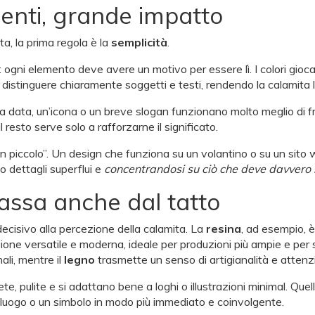
menti, grande impatto
a, la prima regola è la
semplicità
.
: ogni elemento deve avere un motivo per essere lì. I colori gioc
 distinguere chiaramente soggetti e testi, rendendo la calamita 
a data, un’icona o un breve slogan funzionano molto meglio di fr
 resto serve solo a rafforzarne il significato.
n piccolo”. Un design che funziona su un volantino o su un sito
do dettagli superflui e
concentrandosi su ciò che deve davvero
passa anche dal tatto
 decisivo alla percezione della calamita. La
resina
, ad esempio, è
one versatile e moderna, ideale per produzioni più ampie e per st
ali, mentre il
legno
trasmette un senso di artigianalità e attenzio
te, pulite e si adattano bene a loghi o illustrazioni minimal. Que
n luogo o un simbolo in modo più immediato e coinvolgente.