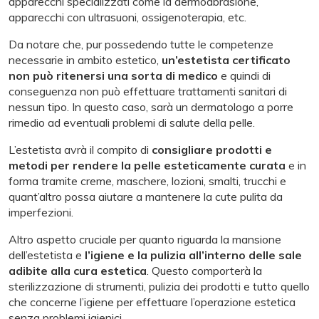
apparecchi specializzati come la dermoabrasione,
apparecchi con ultrasuoni, ossigenoterapia, etc.
Da notare che, pur possedendo tutte le competenze
necessarie in ambito estetico,
un’estetista certificato
non può ritenersi una sorta di medico
e quindi di
conseguenza non può effettuare trattamenti sanitari di
nessun tipo. In questo caso, sarà un dermatologo a porre
rimedio ad eventuali problemi di salute della pelle.
L’estetista avrà il compito di
consigliare prodotti e
metodi per rendere la pelle esteticamente curata
e in
forma tramite creme, maschere, lozioni, smalti, trucchi e
quant’altro possa aiutare a mantenere la cute pulita da
imperfezioni.
Altro aspetto cruciale per quanto riguarda la mansione
dell’estetista e
l’igiene e la pulizia all’interno delle sale
adibite alla cura estetica
. Questo comporterà la
sterilizzazione di strumenti, pulizia dei prodotti e tutto quello
che concerne l’igiene per effettuare l’operazione estetica
senza problemi igienici.