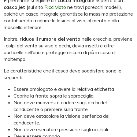
È preferibile scegliere un
casco integrale
rispetto a un
casco jet (
sul sito
RicciMoto
ne trovi parecchi modelli),
poiché un casco integrale garantisce la massima protezione
contribuendo a ridurre le lesioni al viso, al mento e alla
mascella inferiore.
Inoltre,
riduce il rumore del vento
nelle orecchie, previene
i colpi del vento su viso e occhi, devia insetti e altre
particelle nell’aria e protegge ancora di più in caso di
maltempo.
Le caratteristiche che il casco deve soddisfare sono le
seguenti:
Essere omologato e avere la relativa etichetta
Coprire la fronte sopra le sopracciglia.
Non deve muoversi o cadere sugli occhi del
conducente o premere sulla fronte.
Non deve ostacolare la visione periferica del
conducente.
Non deve esercitare pressione sugli occhiali
Deve essere comodo