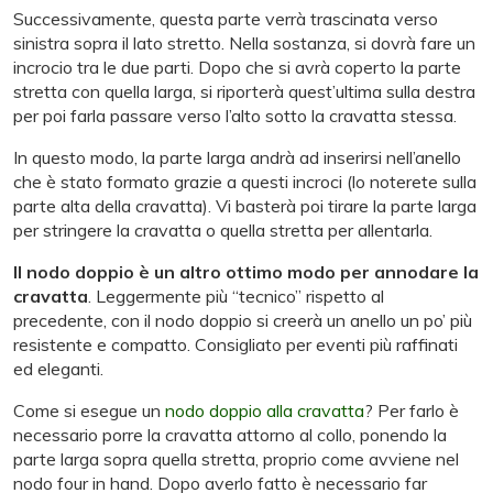
Successivamente, questa parte verrà trascinata verso
sinistra sopra il lato stretto. Nella sostanza, si dovrà fare un
incrocio tra le due parti. Dopo che si avrà coperto la parte
stretta con quella larga, si riporterà quest’ultima sulla destra
per poi farla passare verso l’alto sotto la cravatta stessa.
In questo modo, la parte larga andrà ad inserirsi nell’anello
che è stato formato grazie a questi incroci (lo noterete sulla
parte alta della cravatta). Vi basterà poi tirare la parte larga
per stringere la cravatta o quella stretta per allentarla.
Il nodo doppio è un altro ottimo modo per annodare la
cravatta
. Leggermente più “tecnico” rispetto al
precedente, con il nodo doppio si creerà un anello un po’ più
resistente e compatto. Consigliato per eventi più raffinati
ed eleganti.
Come si esegue un
nodo doppio alla cravatta
? Per farlo è
necessario porre la cravatta attorno al collo, ponendo la
parte larga sopra quella stretta, proprio come avviene nel
nodo four in hand. Dopo averlo fatto è necessario far