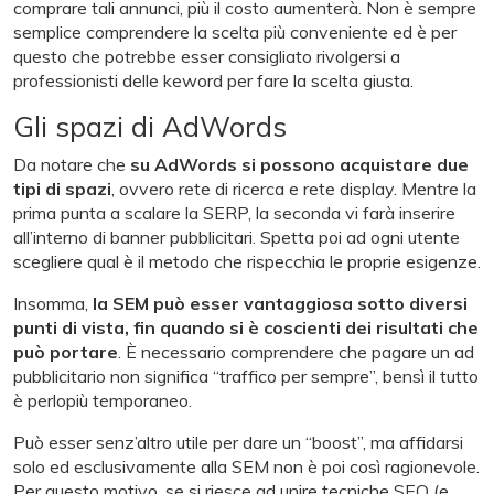
comprare tali annunci, più il costo aumenterà. Non è sempre
semplice comprendere la scelta più conveniente ed è per
questo che potrebbe esser consigliato rivolgersi a
professionisti delle keword per fare la scelta giusta.
Gli spazi di AdWords
Da notare che
su AdWords si possono acquistare due
tipi di spazi
, ovvero rete di ricerca e rete display. Mentre la
prima punta a scalare la SERP, la seconda vi farà inserire
all’interno di banner pubblicitari. Spetta poi ad ogni utente
scegliere qual è il metodo che rispecchia le proprie esigenze.
Insomma,
la SEM può esser vantaggiosa sotto diversi
punti di vista, fin quando si è coscienti dei risultati che
può portare
. È necessario comprendere che pagare un ad
pubblicitario non significa “traffico per sempre”, bensì il tutto
è perlopiù temporaneo.
Può esser senz’altro utile per dare un “boost”, ma affidarsi
solo ed esclusivamente alla SEM non è poi così ragionevole.
Per questo motivo, se si riesce ad unire tecniche SEO (e