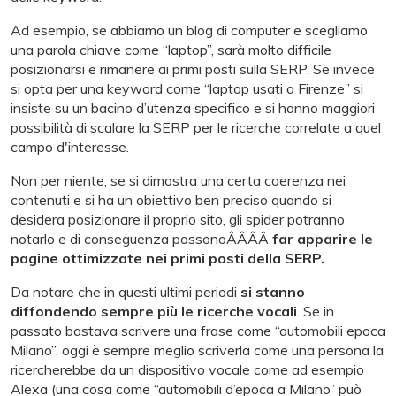
Ad esempio, se abbiamo un blog di computer e scegliamo
una parola chiave come “laptop”, sarà molto difficile
posizionarsi e rimanere ai primi posti sulla SERP. Se invece
si opta per una keyword come “laptop usati a Firenze” si
insiste su un bacino d’utenza specifico e si hanno maggiori
possibilità di scalare la SERP per le ricerche correlate a quel
campo d'interesse.
Non per niente, se si dimostra una certa coerenza nei
contenuti e si ha un obiettivo ben preciso quando si
desidera posizionare il proprio sito, gli spider potranno
notarlo e di conseguenza possonoÂÂÂÂ
far apparire le
pagine ottimizzate nei primi posti della SERP.
Da notare che in questi ultimi periodi
si stanno
diffondendo sempre più le ricerche vocali
. Se in
passato bastava scrivere una frase come “automobili epoca
Milano”, oggi è sempre meglio scriverla come una persona la
ricercherebbe da un dispositivo vocale come ad esempio
Alexa (una cosa come “automobili d’epoca a Milano” può