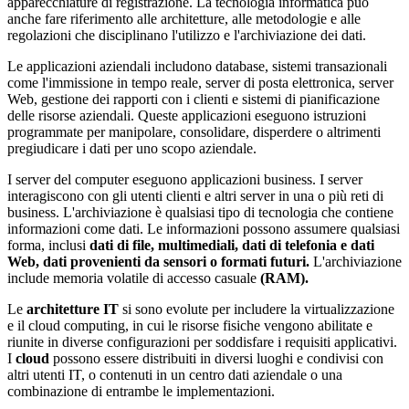
apparecchiature di registrazione. La tecnologia informatica può
anche fare riferimento alle architetture, alle metodologie e alle
regolazioni che disciplinano l'utilizzo e l'archiviazione dei dati.
Le applicazioni aziendali includono database, sistemi transazionali
come l'immissione in tempo reale, server di posta elettronica, server
Web, gestione dei rapporti con i clienti e sistemi di pianificazione
delle risorse aziendali. Queste applicazioni eseguono istruzioni
programmate per manipolare, consolidare, disperdere o altrimenti
pregiudicare i dati per uno scopo aziendale.
I server del computer eseguono applicazioni business. I server
interagiscono con gli utenti clienti e altri server in una o più reti di
business. L'archiviazione è qualsiasi tipo di tecnologia che contiene
informazioni come dati. Le informazioni possono assumere qualsiasi
forma, inclusi
dati di file, multimediali, dati di telefonia e dati
Web, dati provenienti da sensori o formati futuri.
L'archiviazione
include memoria volatile di accesso casuale
(RAM).
Le
architetture IT
si sono evolute per includere la virtualizzazione
e il cloud computing, in cui le risorse fisiche vengono abilitate e
riunite in diverse configurazioni per soddisfare i requisiti applicativi.
I
cloud
possono essere distribuiti in diversi luoghi e condivisi con
altri utenti IT, o contenuti in un centro dati aziendale o una
combinazione di entrambe le implementazioni.