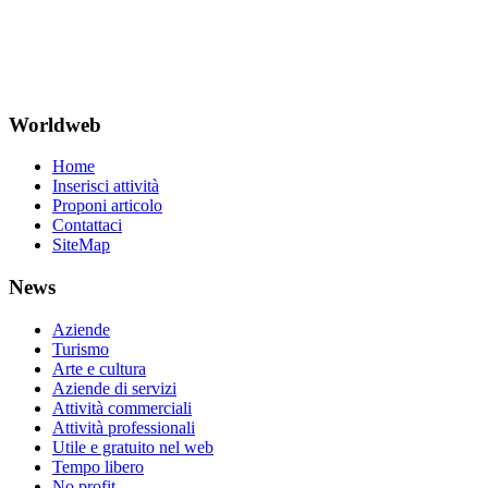
Worldweb
Home
Inserisci attività
Proponi articolo
Contattaci
SiteMap
News
Aziende
Turismo
Arte e cultura
Aziende di servizi
Attività commerciali
Attività professionali
Utile e gratuito nel web
Tempo libero
No profit