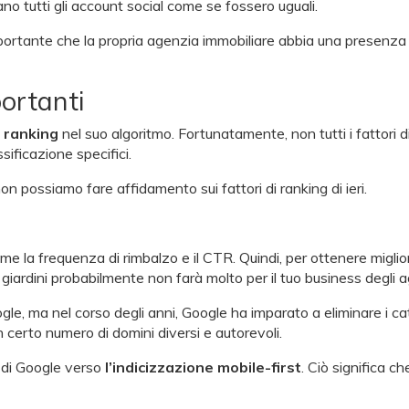
ano tutti gli account social come se fossero uguali.
ortante che la propria agenzia immobiliare abbia una presenza s
portanti
i ranking
nel suo algoritmo. Fortunatamente, non tutti i fattori d
sificazione specifici.
n possiamo fare affidamento sui fattori di ranking di ieri.
ome la frequenza di rimbalzo e il CTR. Quindi, per ottenere migliori
giardini probabilmente non farà molto per il tuo business degli ag
le, ma nel corso degli anni, Google ha imparato a eliminare i ca
certo numero di domini diversi e autorevoli.
 di Google verso
l’indicizzazione mobile-first
. Ciò significa c