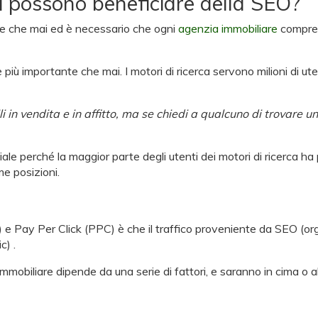
ri possono beneficiare della SEO?
nte che mai ed è necessario che ogni
agenzia immobiliare
comprend
è più importante che mai. I motori di ricerca servono milioni di u
i in vendita e in affitto, ma se chiedi a qualcuno di trovare u
iale perché la maggior parte degli utenti dei motori di ricerca ha p
me posizioni.
 e Pay Per Click (PPC) è che il traffico proveniente da SEO (or
c) .
biliare dipende da una serie di fattori, e saranno in cima o al di