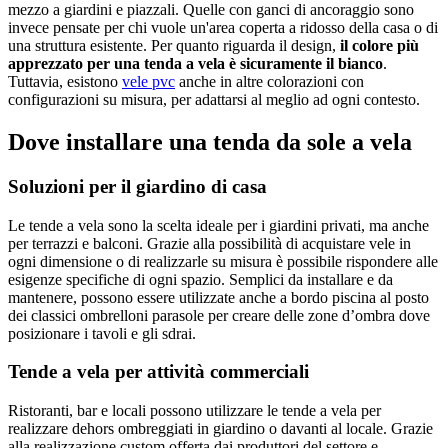
mezzo a giardini e piazzali. Quelle con ganci di ancoraggio sono
invece pensate per chi vuole un'area coperta a ridosso della casa o di
una struttura esistente. Per quanto riguarda il design,
il colore più
apprezzato per una tenda a vela è sicuramente il bianco
.
Tuttavia, esistono
vele pvc
anche in altre colorazioni con
configurazioni su misura, per adattarsi al meglio ad ogni contesto.
Dove installare una tenda da sole a vela
Soluzioni per il giardino di casa
Le tende a vela sono la scelta ideale per i giardini privati, ma anche
per terrazzi e balconi. Grazie alla possibilità di acquistare vele in
ogni dimensione o di realizzarle su misura è possibile rispondere alle
esigenze specifiche di ogni spazio. Semplici da installare e da
mantenere, possono essere utilizzate anche a bordo piscina al posto
dei classici ombrelloni parasole per creare delle zone d’ombra dove
posizionare i tavoli e gli sdrai.
Tende a vela per attività commerciali
Ristoranti, bar e locali possono utilizzare le tende a vela per
realizzare dehors ombreggiati in giardino o davanti al locale. Grazie
alla realizzazione custom offerta dai produttori del settore e