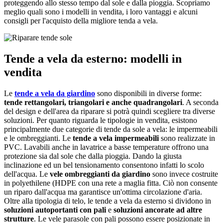
proteggendo allo stesso tempo dal sole e dalla pioggia. Scopriamo
meglio quali sono i modelli in vendita, i loro vantaggi e alcuni
consigli per l'acquisto della migliore tenda a vela.
Tende a vela da esterno: modelli in
vendita
Le
tende a vela da giardino
sono disponibili in diverse forme:
tende rettangolari, triangolari e anche quadrangolari
. A seconda
del design e dell'area da riparare si potrà quindi scegliere tra diverse
soluzioni. Per quanto riguarda le tipologie in vendita, esistono
principalmente due categorie di tende da sole a vela: le impermeabili
e le ombreggianti. Le
tende a vela impermeabili
sono realizzate in
PVC. Lavabili anche in lavatrice a basse temperature offrono una
protezione sia dal sole che dalla pioggia. Dando la giusta
inclinazione ed un bel tensionamento consentono infatti lo scolo
dell'acqua. Le
vele ombreggianti da giardino
sono invece costruite
in polyethilene (HDPE con una rete a maglia fitta. Ciò non consente
un riparo dall'acqua ma garantisce un'ottima circolazione d'aria.
Oltre alla tipologia di telo, le tende a vela da esterno si dividono in
soluzioni autoportanti con pali
e
soluzioni ancorate ad altre
strutture
. Le vele parasole con pali possono essere posizionate in