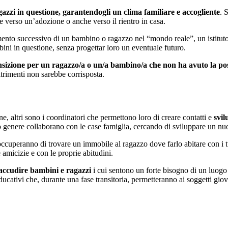
gazzi in questione, garantendogli un clima familiare e accogliente
. 
re verso un’adozione o anche verso il rientro in casa.
mento successivo di un bambino o ragazzo nel “mondo reale”, un istitut
ini in questione, senza progettar loro un eventuale futuro.
ansizione per un ragazzo/a o un/a bambino/a che non ha avuto la poss
ltrimenti non sarebbe corrisposta.
 altri sono i coordinatori che permettono loro di creare contatti e
svil
io genere collaborano con le case famiglia, cercando di sviluppare un nu
ccuperanno di trovare un immobile al ragazzo dove farlo abitare con i tut
amicizie e con le proprie abitudini.
 accudire bambini e ragazzi
i cui sentono un forte bisogno di un luogo af
ducativi che, durante una fase transitoria, permetteranno ai soggetti giov