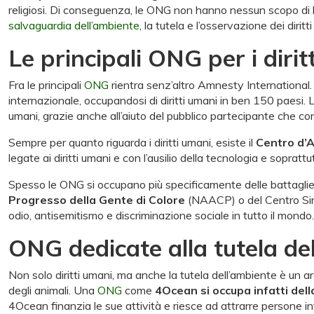
religiosi. Di conseguenza, le ONG non hanno nessun scopo di lu
salvaguardia dell’ambiente,
la tutela e l’osservazione dei diri
Le principali ONG per i dirit
Fra le principali
ONG
rientra senz’altro Amnesty International
internazionale, occupandosi di diritti umani in ben 150 paesi. La
umani, grazie anche all’aiuto del pubblico partecipante che con
Sempre per quanto riguarda i diritti umani, esiste il
Centro d’A
legate ai diritti umani e con l’ausilio della tecnologia e soprattut
Spesso le ONG si occupano più specificamente delle battaglie r
Progresso della Gente di Colore
(NAACP) o del Centro Simo
odio, antisemitismo e discriminazione sociale in tutto il mondo.
ONG dedicate alla tutela del
Non solo diritti umani, ma anche la tutela dell’ambiente è un 
degli animali. Una
ONG
come
4Ocean si occupa infatti della 
4Ocean finanzia le sue attività e riesce ad attrarre persone int