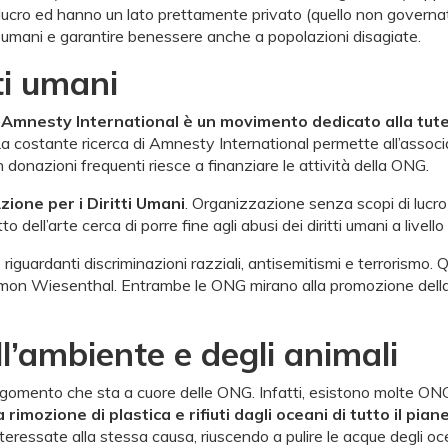
cro ed hanno un lato prettamente privato (quello non governativo
tti umani e garantire benessere anche a popolazioni disagiate.
ti umani
.
Amnesty International è un movimento dedicato alla tutel
 costante ricerca di Amnesty International permette all’associazion
 donazioni frequenti riesce a finanziare le attività della ONG.
zione per i Diritti Umani
. Organizzazione senza scopi di lucro
to dell’arte cerca di porre fine agli abusi dei diritti umani a livell
iguardanti discriminazioni razziali, antisemitismi e terrorismo.
n Wiesenthal. Entrambe le ONG mirano alla promozione della tute
l’ambiente e degli animali
argomento che sta a cuore delle ONG. Infatti, esistono molte ON
rimozione di plastica e rifiuti dagli oceani di tutto il pian
eressate alla stessa causa, riuscendo a pulire le acque degli ocea