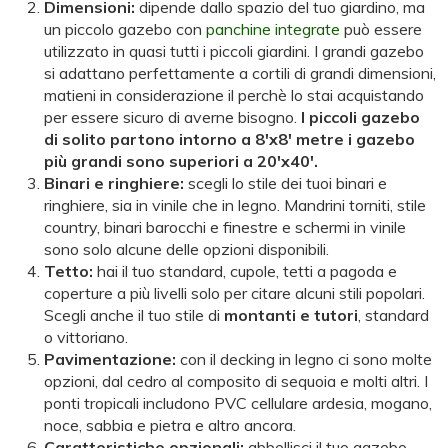
Dimensioni:
dipende dallo spazio del tuo giardino, ma
un piccolo gazebo con
panchine integrate
può essere
utilizzato in quasi tutti i piccoli giardini. I grandi gazebo
si adattano perfettamente a cortili di grandi dimensioni,
matieni in considerazione il perchè lo stai acquistando
per essere sicuro di averne bisogno.
I piccoli gazebo
di solito partono intorno a 8'x8' metre i gazebo
più grandi sono superiori a 20'x40'.
Binari e ringhiere:
scegli lo stile dei tuoi binari e
ringhiere, sia in vinile che in legno. Mandrini torniti, stile
country, binari barocchi e finestre e schermi in vinile
sono solo alcune delle opzioni disponibili.
Tetto:
hai il tuo standard, cupole, tetti a pagoda e
coperture a più livelli solo per citare alcuni stili popolari.
Scegli anche il tuo stile di
montanti e tutori
, standard
o vittoriano.
Pavimentazione:
con il decking in legno ci sono molte
opzioni, dal cedro al composito di sequoia e molti altri. I
ponti tropicali includono PVC cellulare ardesia, mogano,
noce, sabbia e pietra e altro ancora.
Caratteristiche opzionali:
abbellisci il tuo gazebo