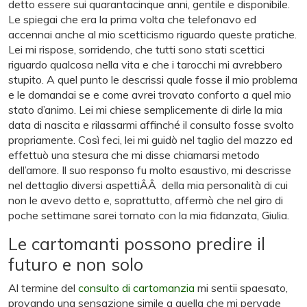
detto essere sui quarantacinque anni, gentile e disponibile.
Le spiegai che era la prima volta che telefonavo ed
accennai anche al mio scetticismo riguardo queste pratiche.
Lei mi rispose, sorridendo, che tutti sono stati scettici
riguardo qualcosa nella vita e che i tarocchi mi avrebbero
stupito. A quel punto le descrissi quale fosse il mio problema
e le domandai se e come avrei trovato conforto a quel mio
stato d’animo. Lei mi chiese semplicemente di dirle la mia
data di nascita e rilassarmi affinché il consulto fosse svolto
propriamente. Così feci, lei mi guidò nel taglio del mazzo ed
effettuò una stesura che mi disse chiamarsi metodo
dell’amore. Il suo responso fu molto esaustivo, mi descrisse
nel dettaglio diversi aspettiÂÂ della mia personalità di cui
non le avevo detto e, soprattutto, affermò che nel giro di
poche settimane sarei tornato con la mia fidanzata, Giulia.
Le cartomanti possono predire il
futuro e non solo
Al termine del
consulto di cartomanzia
mi sentii spaesato,
provando una sensazione simile a quella che mi pervade