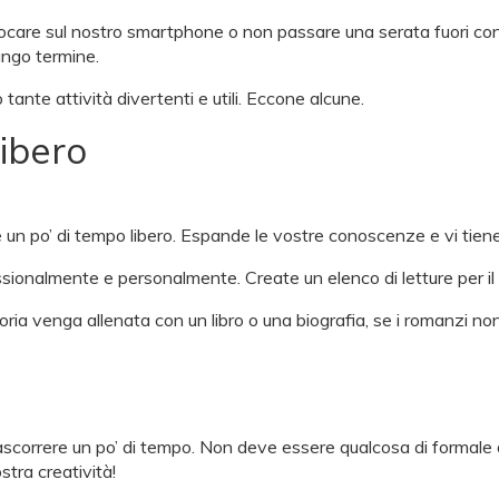
ocare sul nostro smartphone o non passare una serata fuori con i
lungo termine.
ante attività divertenti e utili. Eccone alcune.
ibero
 po’ di tempo libero. Espande le vostre conoscenze e vi tiene a
fessionalmente e personalmente. Create un elenco di letture per i
a venga allenata con un libro o una biografia, se i romanzi non 
scorrere un po’ di tempo. Non deve essere qualcosa di formale d
stra creatività!