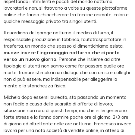
rispettando i ritmi lenti e pacati del mondo notturno,
lavoratori e non, si ritrovano a volte su queste piattaforme
online che fanno chiacchierare tra faccine animate, colori e
qualche messaggio privato tra singoli utenti.
Il guardiano del garage notturno, il medico di turno, il
responsabile produzione in fabbrica, l’autotrasportatore in
trasferta, un mondo che spesso ci dimentichiamo esista,
muove invece l’ingranaggio notturno che ci porta
verso un nuovo giorno
. Persone che insieme ad altre
tipologie di utenti non sanno come far passare quelle ore
morte, trovare stimolo in un dialogo che con amici e colleghi
non ci può essere, ma indispensabile per alleggerire la
mente e la stanchezza fisica.
Michela dopo essersi laureata, sta passando un momento
non facile a causa della scarsità di offerte di lavoro;
situazione non rara di questi tempi, ma che in lei generano
forte stress e la fanno dormire poche ore al giorno, 2/3 ore
di giorno ed altrettante nelle ore notturne. Francesco invece
lavora per una nota società di vendite online, in attesa di