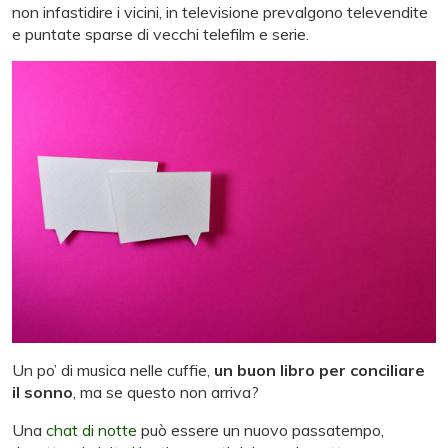
non infastidire i vicini, in televisione prevalgono televendite
e puntate sparse di vecchi telefilm e serie.
Un po’ di musica nelle cuffie,
un buon libro per conciliare
il sonno
, ma se questo non arriva?
Una
chat di notte
può essere un nuovo passatempo,