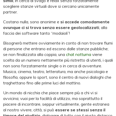
simili
, in cerca di svago e relax senza forzatamente
scegliere stanze virtuali dove si cercano unicamente
partner.
Costano nulla, sono anonime e
si accede comodamente
ovunque ci si trova senza essere geolocalizzati
, alla
faccia dei software tanto “modaioli”!
Bisognerà mettere ovviamente in conto di non trovare fiumi
di persone che entrano ed escono dalle stanze pubbliche;
se non finalizzata alla coppia, una
chat notturna
viene
scelta da un numero nettamente più ristretto di utenti, i quali
non sono forzatamente single o in cerca di avventure.
Musica, cinema, teatro, letteratura, ma anche psicologia e
filosofia, oppure lo sport, sono il centro di nuovi dialoghi che
traghettano fino alle prime luci del mattino.
Un mondo di nicchia che piace sempre più a chi vi si
avvicina; vuoi per la facilità di utilizzo, ma soprattutto il
piacere di incontrare, seppur virtualmente, gente estranea
al nostro vivere, città, si può
essere se stessi senza il
timore del giudizio
, dialogare di tutto con il giusto distacco