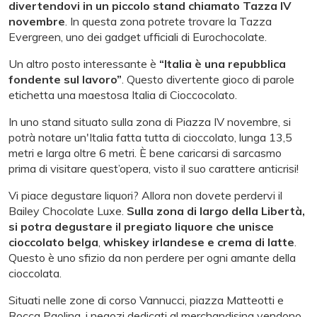
divertendovi in un piccolo stand chiamato Tazza IV
novembre
. In questa zona potrete trovare la Tazza
Evergreen, uno dei gadget ufficiali di Eurochocolate.
Un altro posto interessante è
“Italia è una repubblica
fondente sul lavoro”
. Questo divertente gioco di parole
etichetta una maestosa Italia di Cioccocolato.
In uno stand situato sulla zona di Piazza IV novembre, si
potrà notare un'Italia fatta tutta di cioccolato, lunga 13,5
metri e larga oltre 6 metri. È bene caricarsi di sarcasmo
prima di visitare quest’opera, visto il suo carattere anticrisi!
Vi piace degustare liquori? Allora non dovete perdervi il
Bailey Chocolate Luxe.
Sulla zona di largo della Libertà,
si potra degustare il pregiato liquore che unisce
cioccolato belga
,
whiskey irlandese
e crema di latte
.
Questo è uno sfizio da non perdere per ogni amante della
cioccolata.
Situati nelle zone di corso Vannucci, piazza Matteotti e
Rocca Paolina, i negozi dedicati al merchandising vendono