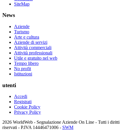
SiteMap
News
Aziende
Turismo
Arte e cultura
Aziende di servizi
Attività commerciali
Attività professionali
Utile e gratuito nel web
Tempo libero
No profit
Istituzioni
utenti
Accedi
Registrati
Cookie Policy
Privacy Policy
2026 WorldWeb - Segnalazione Aziende On Line - Tutti i diritti
riservati - P.IVA 14446471006 -
SWM