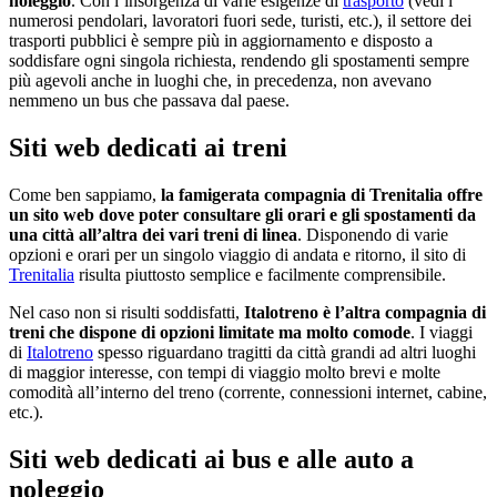
noleggio
. Con l’insorgenza di varie esigenze di
trasporto
(vedi i
numerosi pendolari, lavoratori fuori sede, turisti, etc.), il settore dei
trasporti pubblici è sempre più in aggiornamento e disposto a
soddisfare ogni singola richiesta, rendendo gli spostamenti sempre
più agevoli anche in luoghi che, in precedenza, non avevano
nemmeno un bus che passava dal paese.
Siti web dedicati ai treni
Come ben sappiamo,
la famigerata compagnia di Trenitalia offre
un sito web dove poter consultare gli orari e gli spostamenti da
una città all’altra dei vari treni di linea
. Disponendo di varie
opzioni e orari per un singolo viaggio di andata e ritorno, il sito di
Trenitalia
risulta piuttosto semplice e facilmente comprensibile.
Nel caso non si risulti soddisfatti,
Italotreno è l’altra compagnia di
treni che dispone di opzioni limitate ma molto comode
. I viaggi
di
Italotreno
spesso riguardano tragitti da città grandi ad altri luoghi
di maggior interesse, con tempi di viaggio molto brevi e molte
comodità all’interno del treno (corrente, connessioni internet, cabine,
etc.).
Siti web dedicati ai bus e alle auto a
noleggio