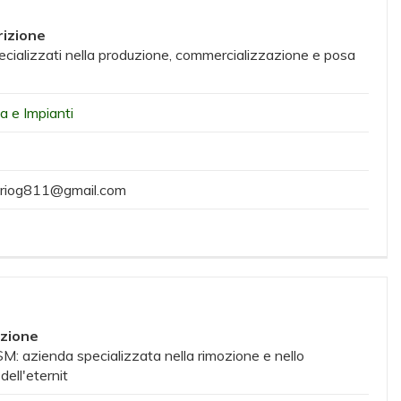
izione
cializzati nella produzione, commercializzazione e posa
ia e Impianti
riog811@gmail.com
izione
: azienda specializzata nella rimozione e nello
ell'eternit