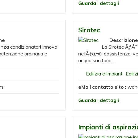
Guarda i dettagli
Sirotec
ne
Descrizione
enza condizionatori Innova
La Sirotec ÃƒÂ¨
nutenzione ordinaria e
nellÃ¢â‚¬â„¢assistenza, ven
acqua sanitaria ...
Edilizia e Impianti
,
Ediliz
om
eMail contatto sito :
wah
Guarda i dettagli
Impianti di aspirazi