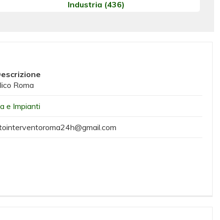
Industria
(436)
escrizione
ulico Roma
ia e Impianti
tointerventoroma24h@gmail.com