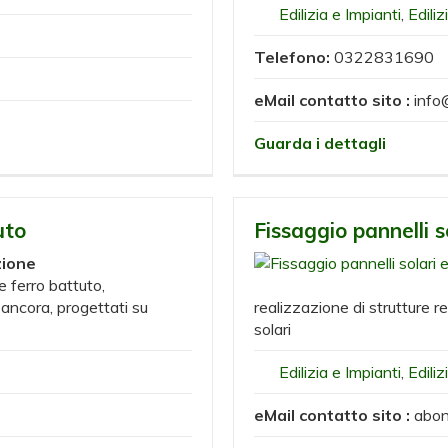
Edilizia e Impianti
,
Ediliz
Telefono:
0322831690
eMail contatto sito :
info
Guarda i dettagli
uto
Fissaggio pannelli s
zione
 ferro battuto,
o ancora, progettati su
realizzazione di strutture ret
solari
Edilizia e Impianti
,
Ediliz
eMail contatto sito :
abon