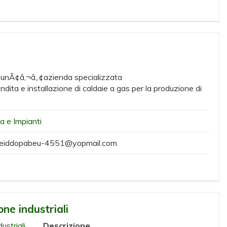
 unÃ¢â‚¬â„¢azienda specializzata
dita e installazione di caldaie a gas per la produzione di
ia e Impianti
eiddopabeu-4551@yopmail.com
one industriali
Descrizione