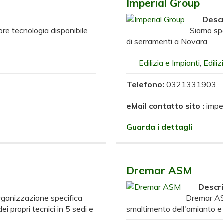
Imperial Group
Descr
ore tecnologia disponibile
Siamo spe
di serramenti a Novara
Edilizia e Impianti
,
Ediliz
Telefono:
0321331903
eMail contatto sito :
impe
Guarda i dettagli
Dremar ASM
Descr
ganizzazione specifica
Dremar ASM
i propri tecnici in 5 sedi e
smaltimento dell'amianto e d