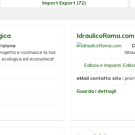
Import Export
(72)
gica
IdraulicoRoma.com
rizione
D
progetta e costruisce la tua
Idra
ra ecologica ed economica!
Edilizia e Impianti
,
Ediliz
eMail contatto sito :
pron
Guarda i dettagli