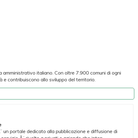
stema amministrativo italiano. Con oltre 7.900 comuni di ogni
 e contribuiscono allo sviluppo del territorio.
e
 un portale dedicato alla pubblicazione e diffusione di
servizio Ã¨ rivolto a privati o aziende che inten...