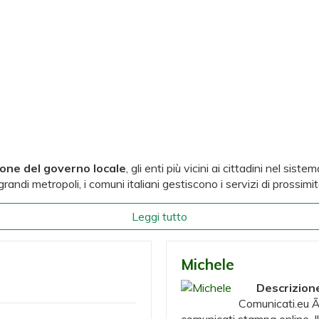
ione del governo locale
, gli enti più vicini ai cittadini nel si
andi metropoli, i comuni italiani gestiscono i servizi di prossimità
Leggi tutto
Michele
Descrizion
Comunicati.eu Ã¨
comunicati stampa online. Il 