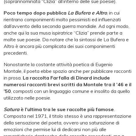
(soprannominata “Clizia” all’interno delle sue poesie).
Poco tempo dopo pubblica
La Bufera e Altro
, in cui
rientrano componimenti molto pessimisti ed influenzati
dall’avvento della seconda guerra mondiale. Ad ogni modo,
anche qui la sua musa ispiratrice “Clizia” prende parte a
molte sue poesie. Da notare che la sintassi de La Bufera e
Altro è ancora più complicata dei suoi componimenti
precedenti.
Nonostante la costante attività poetica di Eugenio
Montale, il poeta ebbe spazio anche per pubblicare racconti
in prosa.
La raccolta Farfalla di Dinard include
numerosi racconti brevi scritti da Montale tra il ’46 e il
’50
, composti con un linguaggio comune e insolito da quello
utilizzato nelle poesie.
Satura
è l’ultima tra le sue raccolte più famose
.
Composta nel 1971, il titolo stesso è una rappresentazione
della sensazione del poeta, ovvero una saturazione di
emozioni che permise lui di dedicarsi non più alle
romanticherie dantesche delle raccolte precedenti, ma a