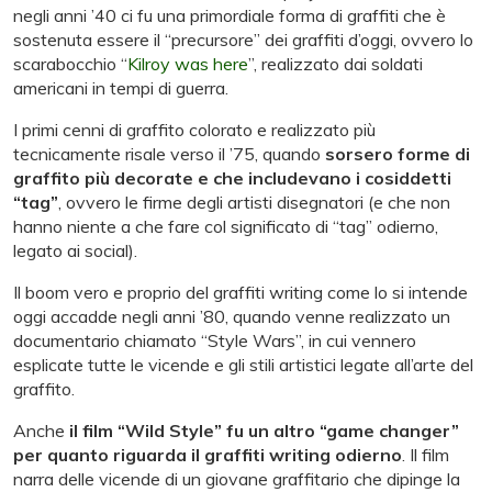
negli anni ’40 ci fu una primordiale forma di graffiti che è
sostenuta essere il “precursore” dei graffiti d’oggi, ovvero lo
scarabocchio “
Kilroy was here
”, realizzato dai soldati
americani in tempi di guerra.
I primi cenni di graffito colorato e realizzato più
tecnicamente risale verso il ’75, quando
sorsero forme di
graffito più decorate e che includevano i cosiddetti
“tag”
, ovvero le firme degli artisti disegnatori (e che non
hanno niente a che fare col significato di “tag” odierno,
legato ai social).
Il boom vero e proprio del graffiti writing come lo si intende
oggi accadde negli anni ’80, quando venne realizzato un
documentario chiamato “Style Wars”, in cui vennero
esplicate tutte le vicende e gli stili artistici legate all’arte del
graffito.
Anche
il film “Wild Style” fu un altro “game changer”
per quanto riguarda il graffiti writing odierno
. Il film
narra delle vicende di un giovane graffitario che dipinge la