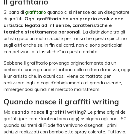
Il graffitario
Si parla di
graffitario
quando ci si riferisce ad un disegnatore
di graffiti.
Ogni graffitario ha una propria evoluzione
artistica legata ad influenze, caratteristiche e
tecniche strettamente personali
. La distinzione tra gli
artisti gioca un ruolo cruciale per far sì che questi spicchino
sugli altri anche se, in fin dei conti, non ci sono particolari
competizioni o “classifiche” in questo ambito.
Sebbene il graffitario provenga originariamente da un
ambiente underground e lontano dalla cultura di massa, oggi
è un’artista che, in alcuni casi, viene contattato per
realizzare loghi o capi d’abbigliamento di grandi aziende,
immergendosi quindi nel mercato mainstream.
Quando nasce il graffiti writing
Ma
quando nasce il graffiti writing?
Le prime origini dei
graffiti (per come li intendiamo oggi) risalgono agli anni ’60,
quando sui treni di Filadelfia venivano disegnati i primi
schizzi realizzati con bombolette spray colorate. Tuttavia,