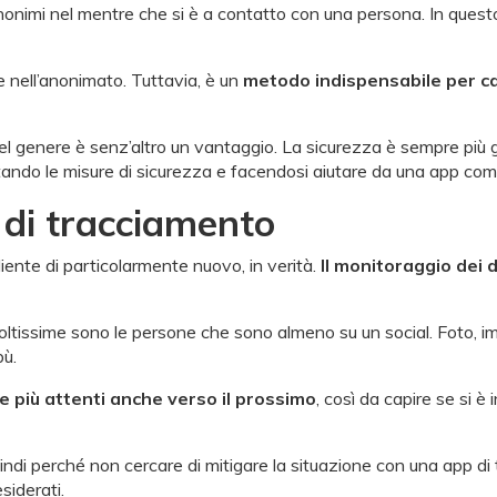
onimi nel mentre che si è a contatto con una persona. In questo
 nell’anonimato. Tuttavia, è un
metodo indispensabile per ca
el genere è senz’altro un vantaggio. La sicurezza è sempre più gar
ttando le misure di sicurezza e facendosi aiutare da una app co
p di tracciamento
ente di particolarmente nuovo, in verità.
Il monitoraggio dei 
ltissime sono le persone che sono almeno su un social. Foto, i
bù.
e più attenti anche verso il prossimo
, così da capire se si 
quindi perché non cercare di mitigare la situazione con una app 
siderati.