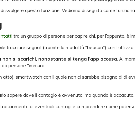
i svolgere questa funzione. Vediamo di seguito come funziona e 
g
ontatti
tra un gruppo di persone per capire chi, per l’appunto, è i
ile tracciare segnali (tramite la modalità “beacon”) con l’utilizz
 non si scarichi, nonostante si tenga l’app accesa
. Al mom
ti da persone “immuni”.
 atto), smartwatch con il quale non ci sarebbe bisogno di di eve
sario sapere dove il contagio è avvenuto, ma quando è accaduto.
l tracciamento di eventuali contagi e comprendere come poters