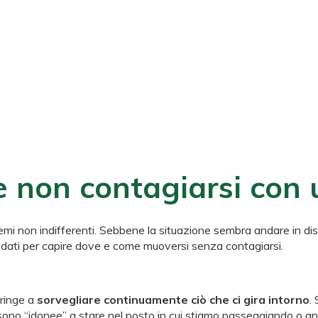
n un app
e non contagiarsi con
emi non indifferenti. Sebbene la situazione sembra andare in dis
 dati per capire dove e come muoversi senza contagiarsi.
tringe a
sorvegliare continuamente ciò che ci gira intorno
.
e sono “idonee” a stare nel posto in cui stiamo passeggiando o 