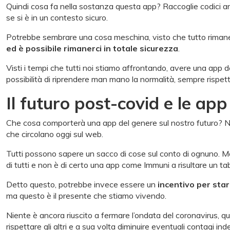
Quindi cosa fa nella sostanza questa app? Raccoglie codici an
se si è in un contesto sicuro.
Potrebbe sembrare una cosa meschina, visto che tutto rimane
ed è possibile rimanerci in totale sicurezza
.
Visti i tempi che tutti noi stiamo affrontando, avere una app d
possibilità di riprendere man mano la normalità, sempre rispe
Il futuro post-covid e le ap
Che cosa comporterà una app del genere sul nostro futuro? Ni
che circolano oggi sul web.
Tutti possono sapere un sacco di cose sul conto di ognuno. Mo
di tutti e non è di certo una app come Immuni a risultare un ta
Detto questo, potrebbe invece essere un
incentivo per star
ma questo è il presente che stiamo vivendo.
Niente è ancora riuscito a fermare l’ondata del coronavirus, 
rispettare gli altri e a sua volta diminuire eventuali contagi inde