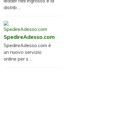
leader nell'ingrosso e la
distrib ...
SpedireAdesso.com
SpedireAdesso.com è
un nuovo servizio
online per s ...