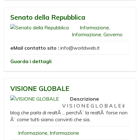
Senato della Repubblica
Informazione
,
Informazione
,
Governo
eMail contatto sito :
info@worldweb.it
Guarda i dettagli
VISIONE GLOBALE
Descrizione
V I S I O N E G L O B A L E il
blog che parla di realtÃ ... perchÃ¨ la realtÃ forse non
Ã¨ come tutti siamo convinti che sia..
Informazione
,
Informazione