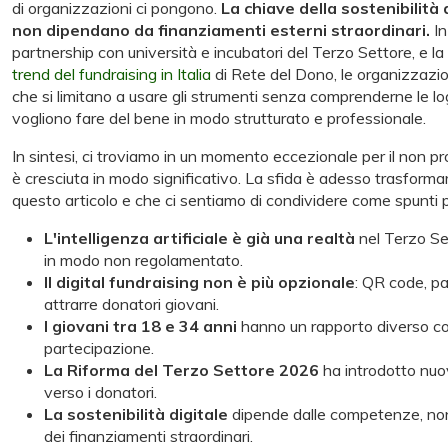
di organizzazioni ci pongono.
La chiave della sostenibilità
non dipendano da finanziamenti esterni straordinari.
In
partnership con università e incubatori del Terzo Settore, e la 
trend del fundraising in Italia
di Rete del Dono, le organizzazio
che si limitano a usare gli strumenti senza comprenderne le lo
vogliono fare del bene in modo strutturato e professionale.
In sintesi, ci troviamo in un momento eccezionale per il non pro
è cresciuta in modo significativo. La sfida è adesso trasforma
questo articolo e che ci sentiamo di condividere come spunti pr
L'intelligenza artificiale è già una realtà
nel Terzo Set
in modo non regolamentato.
Il digital fundraising non è più opzionale
: QR code, pa
attrarre donatori giovani.
I giovani tra 18 e 34 anni
hanno un rapporto diverso con 
partecipazione.
La Riforma del Terzo Settore 2026
ha introdotto nuov
verso i donatori.
La sostenibilità digitale
dipende dalle competenze, non s
dei finanziamenti straordinari.