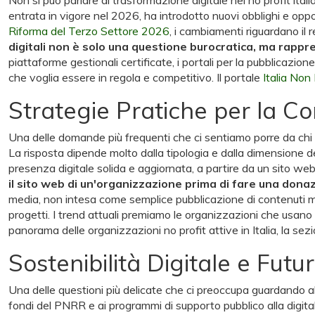
entrata in vigore nel 2026, ha introdotto nuovi obblighi e opp
Riforma del Terzo Settore 2026
, i cambiamenti riguardano il r
digitali non è solo una questione burocratica, ma rappres
piattaforme gestionali certificate, i portali per la pubblicazione
che voglia essere in regola e competitivo. Il portale
Italia Non 
Strategie Pratiche per la C
Una delle domande più frequenti che ci sentiamo porre da chi op
La risposta dipende molto dalla tipologia e dalla dimensione 
presenza digitale solida e aggiornata, a partire da un sito web 
il sito web di un'organizzazione prima di fare una donazi
media, non intesa come semplice pubblicazione di contenuti ma
progetti. I trend attuali premiamo le organizzazioni che usan
panorama delle organizzazioni no profit attive in Italia, la se
Sostenibilità Digitale e Fut
Una delle questioni più delicate che ci preoccupa guardando al fut
fondi del PNRR e ai programmi di supporto pubblico alla digit