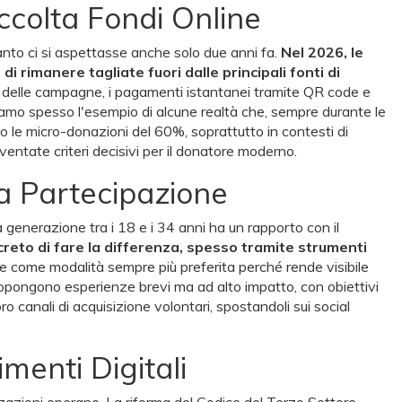
accolta Fondi Online
anto ci si aspettasse anche solo due anni fa.
Nel 2026, le
 rimanere tagliate fuori dalle principali fonti di
one delle campagne, i pagamenti istantanei tramite QR code e
iamo spesso l'esempio di alcune realtà che, sempre durante le
le micro-donazioni del 60%, soprattutto in contesti di
ventate criteri decisivi per il donatore moderno.
a Partecipazione
 generazione tra i 18 e i 34 anni ha un rapporto con il
reto di fare la differenza, spesso tramite strumenti
 come modalità sempre più preferita perché rende visibile
ropongono esperienze brevi ma ad alto impatto, con obiettivi
 canali di acquisizione volontari, spostandoli sui social
menti Digitali
zzazioni operano. La riforma del Codice del Terzo Settore,