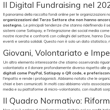
Il Digital Fundraising nel 2
Il panorama della raccolta fondi online per le organizzazioni 
organizzazioni del Terzo Settore che non hanno ancora un
sostegno.
Le principali tendenze che stanno ridefinendo il se
sistemi come Satispay, e l'integrazione dei social media come
nostre ricerche e confronti con colleghi del settore, hanno 
eventi e serata solidali. Questo non è solo un dato statistico, 
Giovani, Volontariato e Imp
Un altro elemento interessante che stiamo osservando riguarda 
volontariato e il donare profondamente diverso rispetto alle 
digitali come PayPal, Satispay o QR code, e preferiscono 
l'impatto e rende i protagonisti. Abbiamo notato che le organ
chiari e ben comunicati. In molti casi abbiamo visto associazio
media e su piattaforme di micro-volontariato, con risultati sor
Il Quadro Normativo: Riform
Non si può parlare di trasformazione digitale nel no profit it