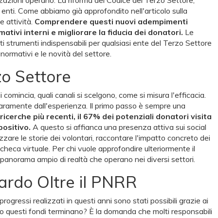
 enti. Come abbiamo già approfondito nell'articolo sulla
e attività.
Comprendere questi nuovi adempimenti
tivi interni e migliorare la fiducia dei donatori.
Le
tati strumenti indispensabili per qualsiasi ente del Terzo Settore
normativi e le novità del settore.
zo Settore
omincia, quali canali si scelgono, come si misura l'efficacia.
iaramente dall'esperienza. Il primo passo è sempre una
icerche più recenti, il 67% dei potenziali donatori visita
positivo.
A questo si affianca una presenza attiva sui social
are le storie dei volontari, raccontare l'impatto concreto dei
eca virtuale. Per chi vuole approfondire ulteriormente il
panorama ampio di realtà che operano nei diversi settori.
uardo Oltre il PNRR
rogressi realizzati in questi anni sono stati possibili grazie ai
do questi fondi terminano? È la domanda che molti responsabili