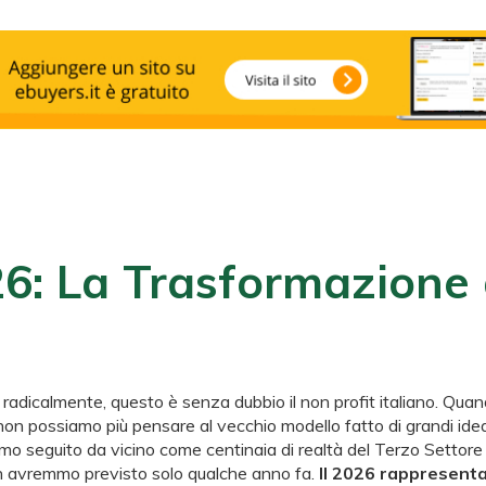
 del Terzo Settore Tra AI e Strumenti Online
26: La Trasformazione 
e
 radicalmente, questo è senza dubbio il non profit italiano. Qua
non possiamo più pensare al vecchio modello fatto di grandi ideali
o seguito da vicino come centinaia di realtà del Terzo Settore st
n avremmo previsto solo qualche anno fa.
Il 2026 rappresenta 