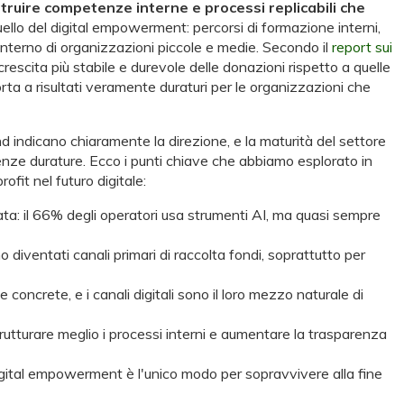
struire competenze interne e processi replicabili che
llo del digital empowerment: percorsi di formazione interni,
l'interno di organizzazioni piccole e medie. Secondo il
report sui
scita più stabile e durevole delle donazioni rispetto a quelle
rta a risultati veramente duraturi per le organizzazioni che
end indicano chiaramente la direzione, e la maturità del settore
tenze durature. Ecco i punti chiave che abbiamo esplorato in
fit nel futuro digitale:
ta: il 66% degli operatori usa strumenti AI, ma quasi sempre
diventati canali primari di raccolta fondi, soprattutto per
concrete, e i canali digitali sono il loro mezzo naturale di
utturare meglio i processi interni e aumentare la trasparenza
igital empowerment è l'unico modo per sopravvivere alla fine