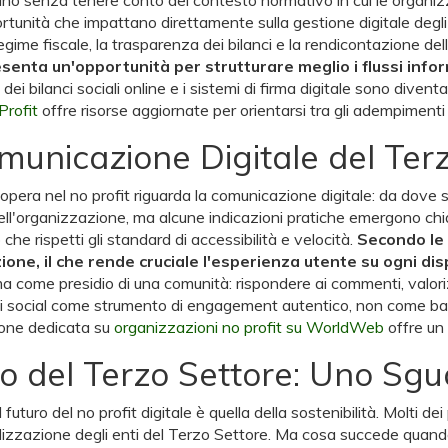
ortunità che impattano direttamente sulla gestione digitale degli
egime fiscale, la trasparenza dei bilanci e la rendicontazione dell
enta un'opportunità per strutturare meglio i flussi informa
 dei bilanci sociali online e i sistemi di firma digitale sono diven
Profit
offre risorse aggiornate per orientarsi tra gli adempimenti 
omunicazione Digitale del Ter
era nel no profit riguarda la comunicazione digitale: da dove si c
dell'organizzazione, ma alcune indicazioni pratiche emergono ch
che rispetti gli standard di accessibilità e velocità.
Secondo le r
one, il che rende cruciale l'esperienza utente su ogni dis
 come presidio di una comunità: rispondere ai commenti, valorizz
o i social come strumento di engagement autentico, non come bach
zione dedicata su
organizzazioni no profit su WorldWeb
offre un 
uro del Terzo Settore: Uno Sg
uro del no profit digitale è quella della sostenibilità. Molti dei p
alizzazione degli enti del Terzo Settore. Ma cosa succede quan