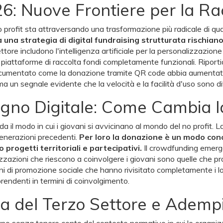
026: Nuove Frontiere per la R
no profit sta attraversando una trasformazione più radicale di qu
a strategia di digital fundraising strutturata rischiano di
ttore includono l'intelligenza artificiale per la personalizzazi
 piattaforme di raccolta fondi completamente funzionali. Riport
Documentato come la donazione tramite QR code abbia aumentato 
ma un segnale evidente che la velocità e la facilità d'uso sono di
egno Digitale: Come Cambia l
il modo in cui i giovani si avvicinano al mondo del no profit. La
generazioni precedenti.
Per loro la donazione è un modo conc
progetti territoriali e partecipativi.
Il crowdfunding emerge
izzazioni che riescono a coinvolgere i giovani sono quelle che p
ni di promozione sociale che hanno rivisitato completamente i loro
prendenti in termini di coinvolgimento.
a del Terzo Settore e Adempi
aliano senza tenere conto del contesto normativo in cui le organi