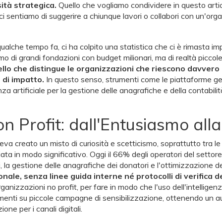
ità strategica.
Quello che vogliamo condividere in questo arti
 ci sentiamo di suggerire a chiunque lavori o collabori con un'organ
lche tempo fa, ci ha colpito una statistica che ci è rimasta impre
amo di grandi fondazioni con budget milionari, ma di realtà piccol
llo che distingue le organizzazioni che riescono davvero a 
 di impatto.
In questo senso, strumenti come le piattaforme gest
genza artificiale per la gestione delle anagrafiche e della conta
on Profit: dall'Entusiasmo all
va creato un misto di curiosità e scetticismo, soprattutto tra le 
a in modo significativo. Oggi il 66% degli operatori del settore 
i, la gestione delle anagrafiche dei donatori e l'ottimizzazione
nale, senza linee guida interne né protocolli di verifica d
rganizzazioni no profit, per fare in modo che l'uso dell'intelligen
enti su piccole campagne di sensibilizzazione, ottenendo un au
e per i canali digitali.