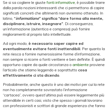
Se si sa cogliere le giuste
fonti informative
, è possibile trarre
dalla parola nozioni interessanti che ci permettono di capire
significati concreti che altrimenti non avremmo ottenuto. In
latino,
“
informatione
” significa “dare forma alla mente,
disciplinare, istruire, insegnare”
. Di conseguenza,
un’informazione (autentica e compresa) può fornire
miglioramenti al proprio lato intellettuale.
Ad ogni modo,
è necessario saper capire ed
eventualmente evitare fonti inattendibili
. Per quanto la
rete riesca a fornire numerosissime forme d’informazione,
non sempre si ricorre a fonti veritiere e ben definite. È quindi
opportuno capire da quale circostanza o
ambiente
proviene
l’articolo che stiamo leggendo e soprattutto
cosa
effettivamente ci sta dicendo
.
Probabilmente, anche questo è uno dei motivi per cui la rete
non ha completamente sovrastato l’informazione
“cartacea”, ovvero quest’ultima può essere leggermente più
attendibile in certi casi, visto che spesso i giornali lavorano
con professionisti e scrittori di grande esperienza che fanno