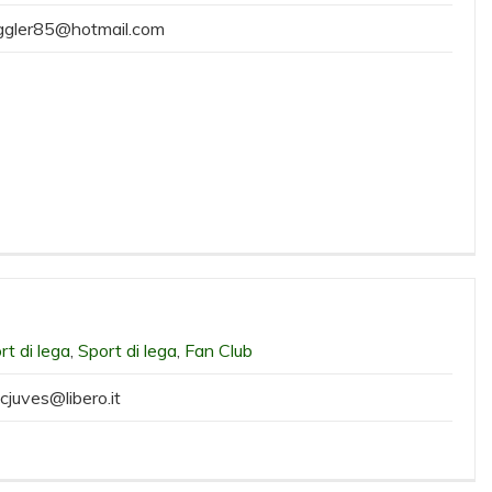
gler85@hotmail.com
rt di lega
,
Sport di lega
,
Fan Club
cjuves@libero.it