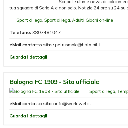
Scopri le ultime news di calciomer
tua squadra di Serie A e non solo. Notizie 24 ore su 24 su c
Sport di lega
,
Sport di lega
,
Adulti
,
Giochi on-line
Telefono:
3807481047
eMail contatto sito :
petrusmala@hotmail.it
Guarda i dettagli
Bologna FC 1909 - Sito ufficiale
Sport di lega
,
Tempo
eMail contatto sito :
info@worldweb.it
Guarda i dettagli