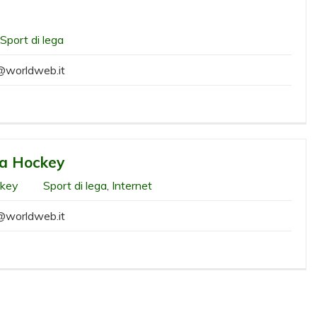
Sport di lega
@worldweb.it
na Hockey
Sport di lega
,
Internet
@worldweb.it