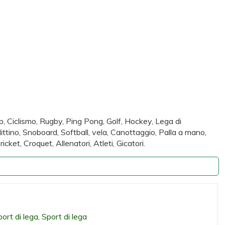
o gp, Ciclismo, Rugby, Ping Pong, Golf, Hockey, Lega di
littino, Snoboard, Softball, vela, Canottaggio, Palla a mano,
cket, Croquet, Allenatori, Atleti, Gicatori.
ort di lega
,
Sport di lega