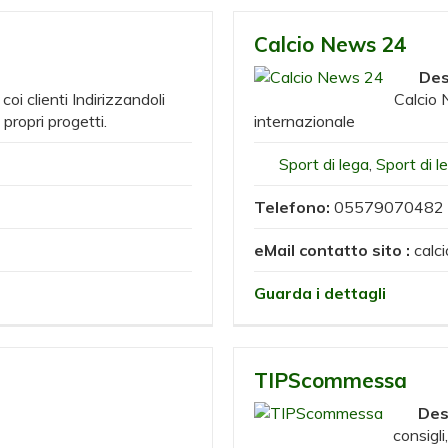
Calcio News 24
Des
oi clienti Indirizzandoli
Calcio 
 propri progetti.
internazionale
Sport di lega
,
Sport di l
Telefono:
05579070482
eMail contatto sito :
calc
Guarda i dettagli
TIPScommessa
Des
consigli