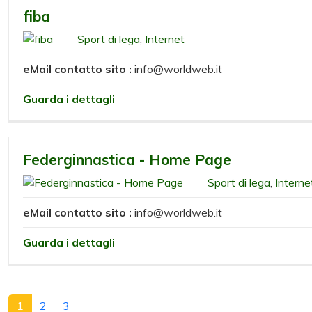
fiba
Sport di lega
,
Internet
eMail contatto sito :
info@worldweb.it
Guarda i dettagli
Federginnastica - Home Page
Sport di lega
,
Interne
eMail contatto sito :
info@worldweb.it
Guarda i dettagli
1
2
3