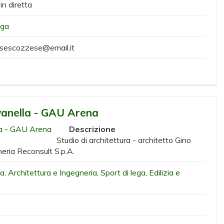
 in diretta
ega
esescozzese@email.it
vanella - GAU Arena
Descrizione
Studio di architettura - architetto Gino
neria Reconsult S.p.A.
ia
,
Architettura e Ingegneria
,
Sport di lega
,
Edilizia e