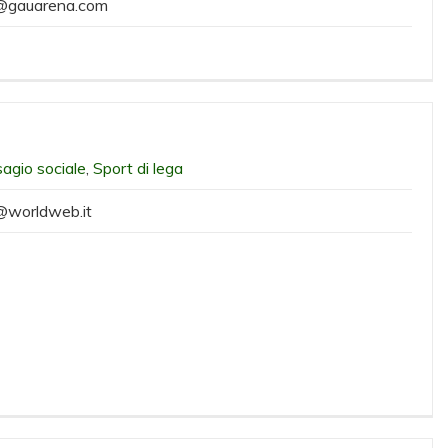
@gauarena.com
sagio sociale
,
Sport di lega
@worldweb.it